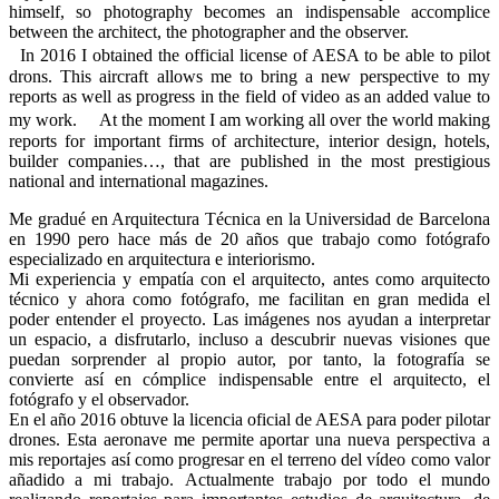
himself, so photography becomes an indispensable accomplice
between the architect, the photographer and the observer.
In 2016 I obtained the official license of AESA to be able to pilot
drons. This aircraft allows me to bring a new perspective to my
reports as well as progress in the field of video as an added value to
my work. At the moment I am working all over the world making
reports for important firms of architecture, interior design, hotels,
builder companies…, that are published in the most prestigious
national and international magazines.
Me gradué en Arquitectura Técnica en la Universidad de Barcelona
en 1990 pero hace más de 20 años que trabajo como fotógrafo
especializado en arquitectura e interiorismo.
Mi experiencia y empatía con el arquitecto, antes como arquitecto
técnico y ahora como fotógrafo, me facilitan en gran medida el
poder entender el proyecto. Las imágenes nos ayudan a interpretar
un espacio, a disfrutarlo, incluso a descubrir nuevas visiones que
puedan sorprender al propio autor, por tanto, la fotografía se
convierte así en cómplice indispensable entre el arquitecto, el
fotógrafo y el observador.
En el año 2016 obtuve la licencia oficial de AESA para poder pilotar
drones. Esta aeronave me permite aportar una nueva perspectiva a
mis reportajes así como progresar en el terreno del vídeo como valor
añadido a mi trabajo. Actualmente trabajo por todo el mundo