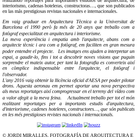
realizando reportajes para importantes estudios de arquitectura, de
interiorismo, cadenas hoteleras, constructoras…, que son publicados
en las más prestigiosas revistas nacionales e internacionales.
Em vaig graduar en Arquitectura Tècnica a la Universitat de
Barcelona el 1990 però fa més de 20 anys que treballo com a
fotògraf especialitzat en arquitectura i interiorisme.
La meva experiència i empatia amb l'arquitecte, abans com a
arquitecte tècnic i ara com a fotògraf, em faciliten en gran mesura
poder entendre el projecte.
Les imatges ens ajuden a interpretar un
espai, a gaudir-lo, fins i tot a descobrir noves visions que puguin
sorprendre el mateix autor, per tant la fotografia es converteix així
en còmplice indispensable entre l'arquitecte, el fotògraf i
l'observador.
L'any 2016 vaig obtenir la llicència oficial d'AESA per poder pilotar
drons. Aquesta aeronau em permet aportar una nova perspectiva
als meus reportatges així comprogressar en el terreny del vídeo com
a valor afegit a la meva feina. Actualment treballo per tot el món
realitzant reportatges per a importants estudis d'arquitectura,
d'interiorisme, cadenes hoteleres, constructores…, que són publicats
en les més prestigioses revistes nacionals i internacionals.
© JORDI MIRALLES. FOTOGRAFÍA DE ARQUITECTURA E